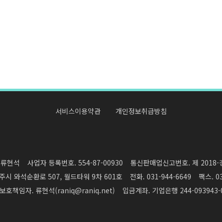
서비스이용약관
개인정보취급방침
 류현석
사업자 등록번호. 554-87-00930
통신판매업신고번호. 제 2018-
주시 와석순환로 507, 월드타워 9차 601호
전화.
031-944-6649
팩스. 03
보호책임자. 류현석(
raniq@raniq.net
)
입금계좌. 기업은행 244-093943-0